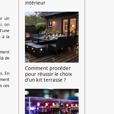
intérieur
ar un
i, on
d'une
 à la
oment
là de
Comment procéder
pour réussir le choix
s. En
d’un kit terrasse ?
mment
s ces