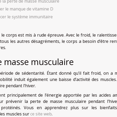
 la perte de masse musculaire
er le manque de vitamine D
cer le système immunitaire
ù le corps est mis à rude épreuve. Avec le froid, le ralentis
t tous les autres désagréments, le corps a besoin d’être ren
es.
e masse musculaire
riode de sédentarité. Étant donné qu’il fait froid, on a 
obilité induit également une baisse d’activité des muscles.
re pendant l’hiver.
nt principalement de l’énergie apportée par les acides a
r prévenir la perte de masse musculaire pendant l’hive
protéinés. Vous en apprendrez plus sur les bienfait
les muscles sur
ce site web
.