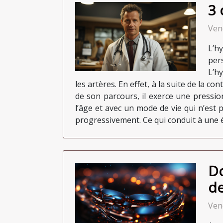
3 
Ven
L’h
per
L’h
les artères. En effet, à la suite de la c
de son parcours, il exerce une pression
l’âge et avec un mode de vie qui n’est p
progressivement. Ce qui conduit à une él
Do
de
Vend