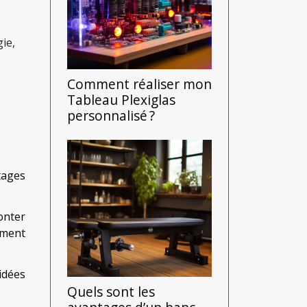
gie,
Comment réaliser mon
Tableau Plexiglas
personnalisé ?
tages
monter
ement
idées
Quels sont les