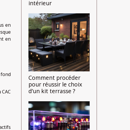
intérieur
us en
isque
nt en
 fond
Comment procéder
pour réussir le choix
d’un kit terrasse ?
u CAC
actifs