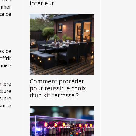
intérieur
omber
ce de
es de
offrir
 mise
Comment procéder
nière
pour réussir le choix
ucture
d’un kit terrasse ?
Autre
sur le