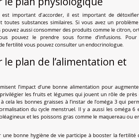
ur le plan physiologique
l est important d'accorder, il est important de détoxifie
et toutes substances similaires. Si vous avez un problème
s pouvez aussi consommer des produits comme le citron, orti
Vous pouvez le prendre sous forme d’infusions. Pou
 fertilité vous pouvez consulter un endocrinologue.
r le plan de l’alimentation et
misent l’impact d’une bonne alimentation pour augmente
ivilégier les fruits et légumes qui jouent un rôle de près 
z à cela les bonnes graisses à l’instar de l’oméga 3 qui perm
malisation du cycle menstruel. Il y a aussi les oméga 6 e
ts oléagineux et les poissons gras comme le maquereau ou e
ne bonne hygiène de vie participe à booster la fertilité 