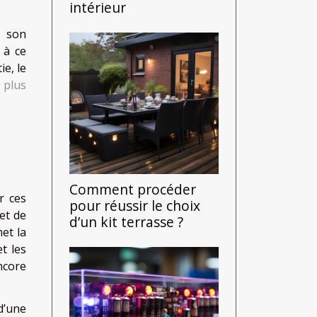
intérieur
r son
 à ce
e, le
r
plus
Comment procéder
r ces
pour réussir le choix
et de
d’un kit terrasse ?
et la
t les
ncore
d’une